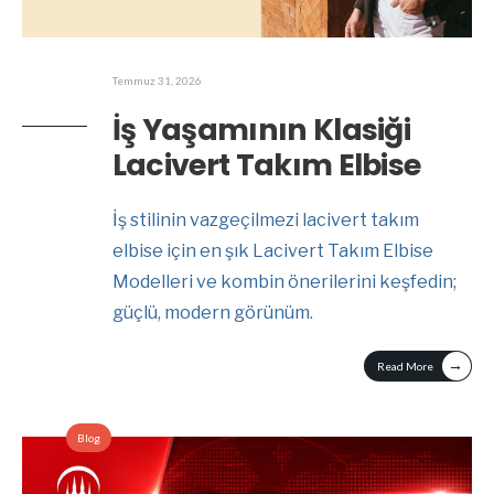
Temmuz 31, 2026
İş Yaşamının Klasiği
Lacivert Takım Elbise
İş stilinin vazgeçilmezi lacivert takım
elbise için en şık Lacivert Takım Elbise
Modelleri ve kombin önerilerini keşfedin;
güçlü, modern görünüm.
→
Read More
Blog