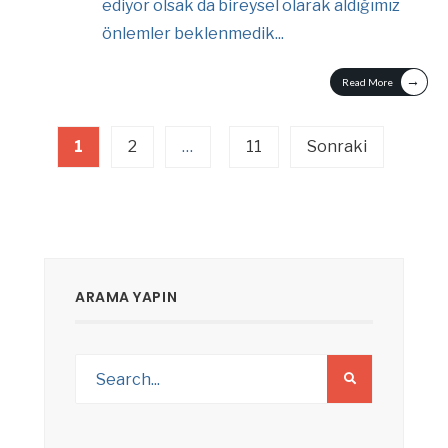
ediyor olsak da bireysel olarak aldığımız
önlemler beklenmedik
...
→
Read More
Yazı
1
2
…
11
Sonraki
sayfalaması
ARAMA YAPIN